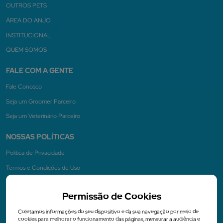
OUTROS PETS
ÁREA DO ANJO
INSTITUCIONAL
QUEM SOMOS
FALE COM A GENTE
Fale Conosco
Seja um Groomer Parceiro
Seja um Veterinário Parceiro
NOSSAS POLÍTICAS
Politica de Privacidade
Termos e Condições de Uso
Permissão de Cookies
NA MÍDIA
Coletamos informações do seu dispositivo e da sua navegação por meio de
cookies para melhorar o funcionamento das páginas, mensurar a audiência e