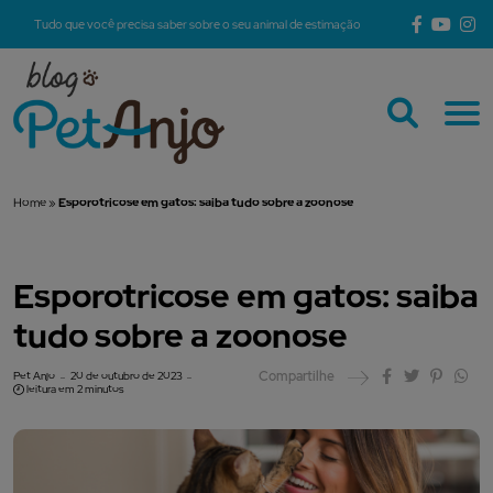
Tudo que você precisa saber sobre o seu animal de estimação
Home
»
Esporotricose em gatos: saiba tudo sobre a zoonose
Esporotricose em gatos: saiba
tudo sobre a zoonose
Compartilhe
Pet Anjo
20 de outubro de 2023
leitura em 2 minutos