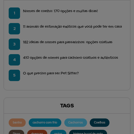
Nomes de coelho: 170 opções e muitas dicas!
1
11 animais de estimação exóticos que você pode ter em casa
2
182 ideias de nomes para passarinhos: opções criativas
3
410 opções de nomes para cachorro criativos e autênticos
4
O que preciso para ser Pet Sitter?
5
TAGS
banho
cachorro com frio
Cachorros
Coelhos
Dicas
doenças
gatos
higiene bucal de gato