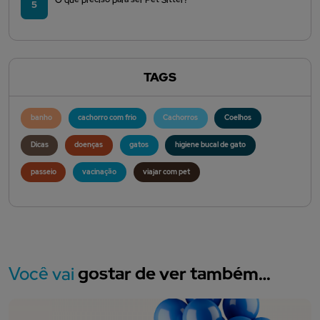
5
TAGS
banho
cachorro com frio
Cachorros
Coelhos
Dicas
doenças
gatos
higiene bucal de gato
passeio
vacinação
viajar com pet
Você vai
gostar de ver também…