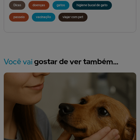
Dicas
doenças
gatos
higiene bucal de gato
passeio
vacinação
viajar com pet
Você vai
gostar de ver também…