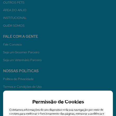
OUTROS PETS
ÁREA DO ANJO
INSTITUCIONAL
QUEM SOMOS
FALE COM A GENTE
Fale Conosco
Seja um Groomer Parceiro
Seja um Veterinário Parceiro
NOSSAS POLÍTICAS
Politica de Privacidade
Termos e Condições de Uso
Permissão de Cookies
NA MÍDIA
Coletamos informações do seu dispositivo e da sua navegação por meio de
cookies para melhorar o funcionamento das páginas, mensurar a audiência e