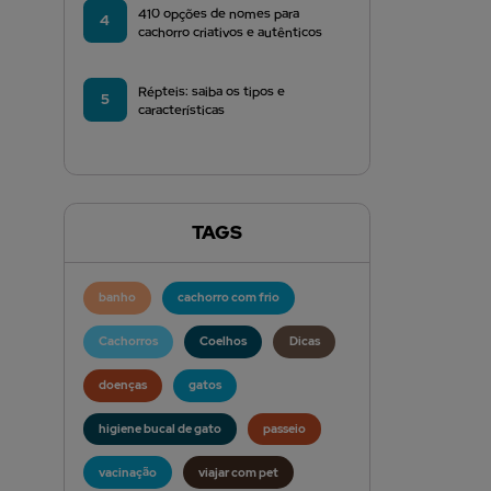
410 opções de nomes para
4
cachorro criativos e autênticos
Répteis: saiba os tipos e
5
características
TAGS
banho
cachorro com frio
Cachorros
Coelhos
Dicas
doenças
gatos
higiene bucal de gato
passeio
vacinação
viajar com pet