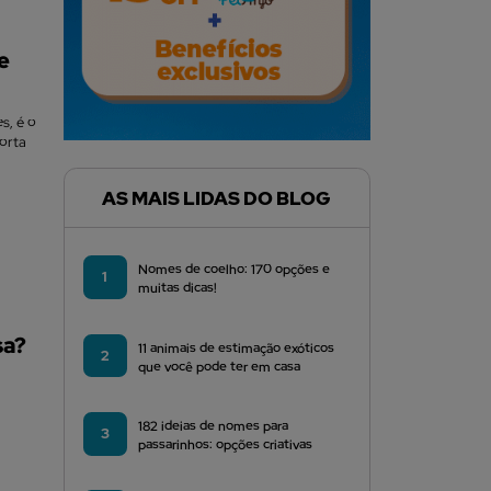
e
s, é o
orta
AS MAIS LIDAS DO BLOG
Nomes de coelho: 170 opções e
1
muitas dicas!
sa?
11 animais de estimação exóticos
2
que você pode ter em casa
182 ideias de nomes para
3
passarinhos: opções criativas