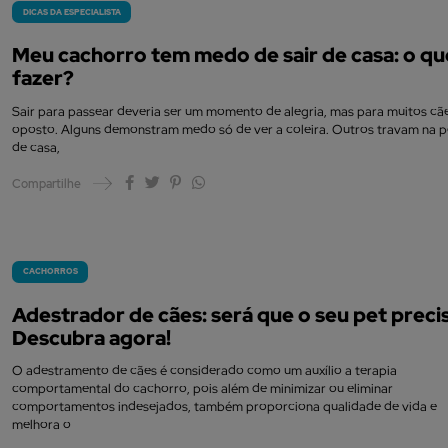
DICAS DA ESPECIALISTA
Meu cachorro tem medo de sair de casa: o qu
fazer?
Sair para passear deveria ser um momento de alegria, mas para muitos cãe
oposto. Alguns demonstram medo só de ver a coleira. Outros travam na p
de casa,
Compartilhe
CACHORROS
Adestrador de cães: será que o seu pet preci
Descubra agora!
O adestramento de cães é considerado como um auxílio a terapia
comportamental do cachorro, pois além de minimizar ou eliminar
comportamentos indesejados, também proporciona qualidade de vida e
melhora o