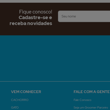
Fique conosco!
Cadastre-se e
receba novidades
VEM CONHECER
FALE COM A GENTE
CACHORRO
Fale Conosco
GATO
Seja um Groomer Parceiro