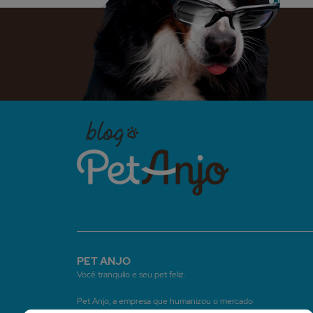
PET ANJO
Você tranquilo e seu pet feliz.
Pet Anjo, a empresa que humanizou o mercado