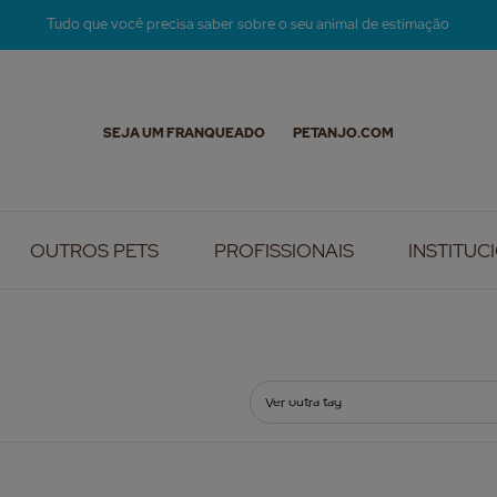
Tudo que você precisa saber sobre o seu animal de estimação
SEJA UM FRANQUEADO
PETANJO.COM
OUTROS PETS
PROFISSIONAIS
INSTITUC