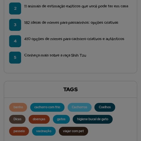
11 animais de estimação exóticos que você pode ter em casa
2
182 ideias de nomes para passarinhos: opções criativas
3
410 opções de nomes para cachorro criativos e autênticos
4
Conheça mais sobre a raça Shih Tzu
5
TAGS
banho
cachorro com frio
Cachorros
Coelhos
Dicas
doenças
gatos
higiene bucal de gato
passeio
vacinação
viajar com pet