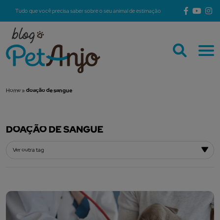
Tudo que você precisa saber sobre o seu animal de estimação
Home
»
doação de sangue
DOAÇÃO DE SANGUE