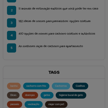
11 animais de estimação exóticos que você pode ter em casa
2
182 ideias de nomes para passarinhos: opções criativas
3
410 opções de nomes para cachorro criativos e autênticos
4
As melhores raças de cachorro para apartamento
5
TAGS
banho
cachorro com frio
Cachorros
Coelhos
Dicas
doenças
gatos
higiene bucal de gato
passeio
vacinação
viajar com pet