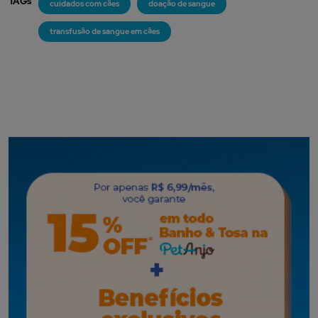
TAGs
cuidados com cães
doação de sangue
transfusão de sangue em cães