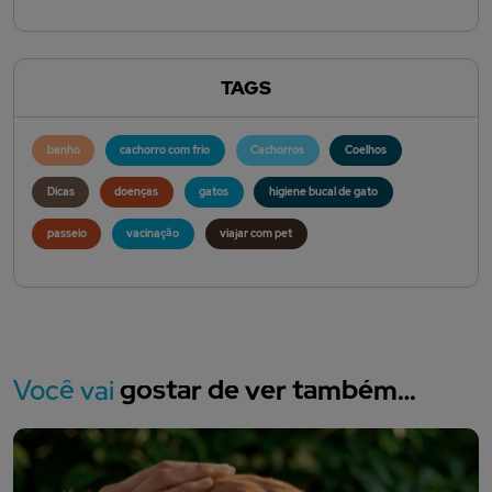
TAGS
banho
cachorro com frio
Cachorros
Coelhos
Dicas
doenças
gatos
higiene bucal de gato
passeio
vacinação
viajar com pet
Você vai
gostar de ver também…