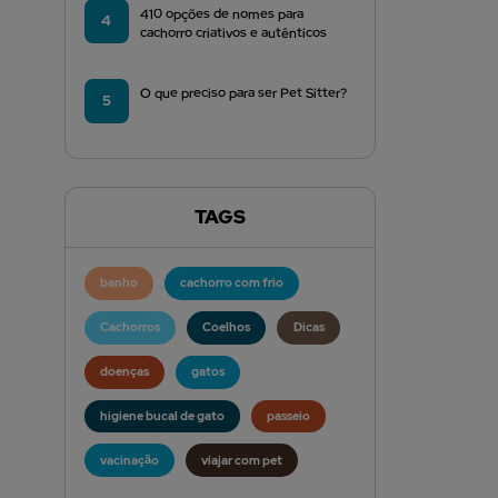
410 opções de nomes para
4
cachorro criativos e autênticos
O que preciso para ser Pet Sitter?
5
TAGS
banho
cachorro com frio
Cachorros
Coelhos
Dicas
doenças
gatos
higiene bucal de gato
passeio
vacinação
viajar com pet