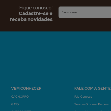
Fique conosco!
Cadastre-se e
receba novidades
VEM CONHECER
FALE COM A GENTE
CACHORRO
Fale Conosco
GATO
Seja um Groomer Parceiro