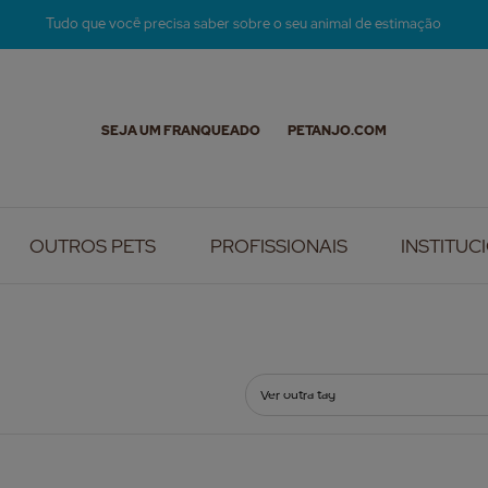
Tudo que você precisa saber sobre o seu animal de estimação
SEJA UM FRANQUEADO
PETANJO.COM
OUTROS PETS
PROFISSIONAIS
INSTITUC