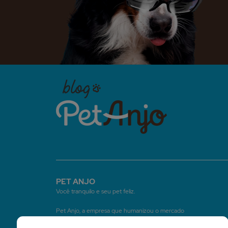
PET ANJO
Você tranquilo e seu pet feliz.
Pet Anjo, a empresa que humanizou o mercado
de serviços pet, construindo um método que