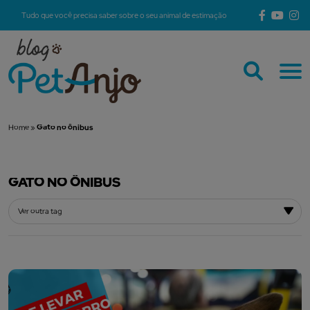
Tudo que você precisa saber sobre o seu animal de estimação
Home
»
Gato no ônibus
GATO NO ÔNIBUS