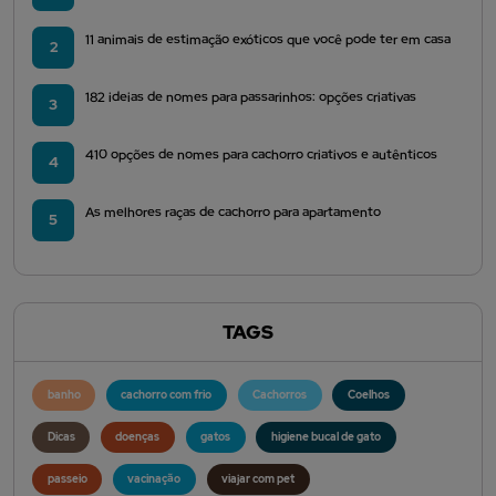
11 animais de estimação exóticos que você pode ter em casa
2
182 ideias de nomes para passarinhos: opções criativas
3
410 opções de nomes para cachorro criativos e autênticos
4
As melhores raças de cachorro para apartamento
5
TAGS
banho
cachorro com frio
Cachorros
Coelhos
Dicas
doenças
gatos
higiene bucal de gato
passeio
vacinação
viajar com pet