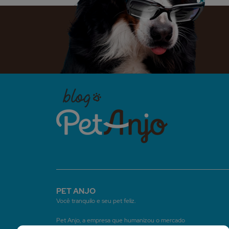
PET ANJO
Você tranquilo e seu pet feliz.
Pet Anjo, a empresa que humanizou o mercado