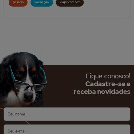
passeio
vacinação
viajar com pet
Fique conosco!
Cadastre-se e
receba novidades