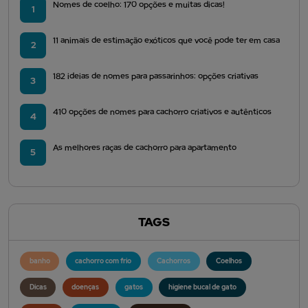
Nomes de coelho: 170 opções e muitas dicas!
1
11 animais de estimação exóticos que você pode ter em casa
2
182 ideias de nomes para passarinhos: opções criativas
3
410 opções de nomes para cachorro criativos e autênticos
4
As melhores raças de cachorro para apartamento
5
TAGS
banho
cachorro com frio
Cachorros
Coelhos
Dicas
doenças
gatos
higiene bucal de gato