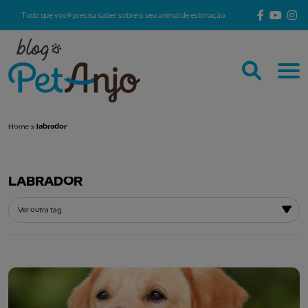
Tudo que você precisa saber sobre o seu animal de estimação
Home
»
labrador
LABRADOR