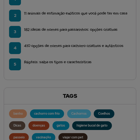
11 animais de estimação exóticos que você pode ter em casa
2
182 ideias de nomes para passarinhos: opções criativas
3
410 opções de nomes para cachorro criativos e autênticos
4
Répteis: saiba os tipos e características
5
TAGS
banho
cachorro com frio
Cachorros
Coelhos
Dicas
doenças
gatos
higiene bucal de gato
passeio
vacinação
viajar com pet