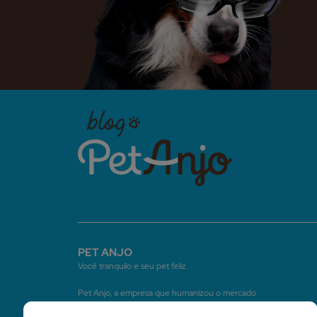
PET ANJO
Você tranquilo e seu pet feliz.
Pet Anjo, a empresa que humanizou o mercado
de serviços pet, construindo um método que