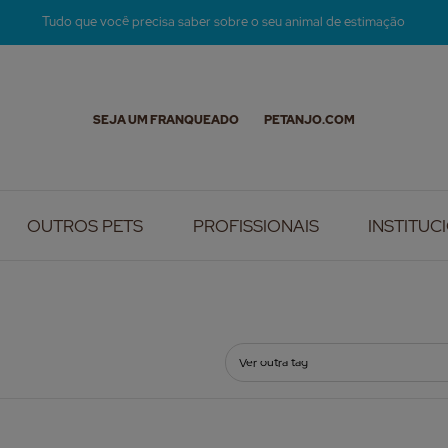
Tudo que você precisa saber sobre o seu animal de estimação
SEJA UM FRANQUEADO
PETANJO.COM
OUTROS PETS
PROFISSIONAIS
INSTITUC