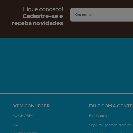
Fique conosco!
Cadastre-se e
receba novidades
VEM CONHECER
FALE COM A GENTE
CACHORRO
Fale Conosco
GATO
Seja um Groomer Parceiro