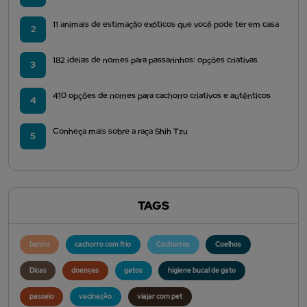
11 animais de estimação exóticos que você pode ter em casa
2
182 ideias de nomes para passarinhos: opções criativas
3
410 opções de nomes para cachorro criativos e autênticos
4
Conheça mais sobre a raça Shih Tzu
5
TAGS
banho
cachorro com frio
Cachorros
Coelhos
Dicas
doenças
gatos
higiene bucal de gato
passeio
vacinação
viajar com pet