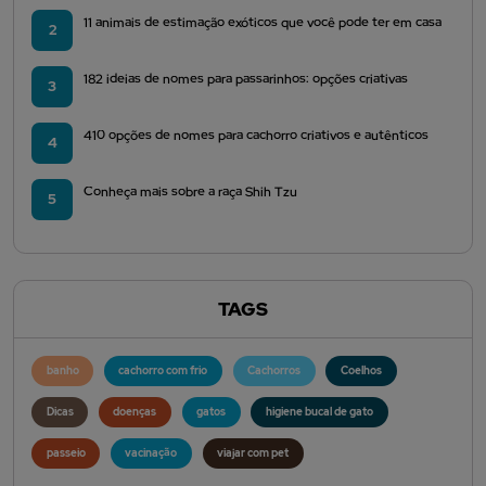
11 animais de estimação exóticos que você pode ter em casa
2
182 ideias de nomes para passarinhos: opções criativas
3
410 opções de nomes para cachorro criativos e autênticos
4
Conheça mais sobre a raça Shih Tzu
5
TAGS
banho
cachorro com frio
Cachorros
Coelhos
Dicas
doenças
gatos
higiene bucal de gato
passeio
vacinação
viajar com pet