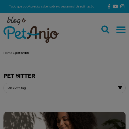
Tudo que você precisa saber sobre o seu animal de estimação
Home
»
pet sitter
PET SITTER