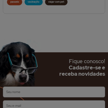
passeio
vacinação
viajar com pet
Fique conosco!
Cadastre-se e
receba novidades