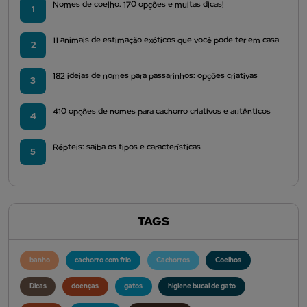
Nomes de coelho: 170 opções e muitas dicas!
1
11 animais de estimação exóticos que você pode ter em casa
2
182 ideias de nomes para passarinhos: opções criativas
3
410 opções de nomes para cachorro criativos e autênticos
4
Répteis: saiba os tipos e características
5
TAGS
banho
cachorro com frio
Cachorros
Coelhos
Dicas
doenças
gatos
higiene bucal de gato