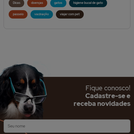
Dicas
doenças
gatos
higiene bucal de gato
passeio
vacinação
viajar com pet
Fique conosco!
Cadastre-se e
receba novidades