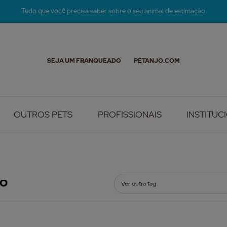
Tudo que você precisa saber sobre o seu animal de estimação
SEJA UM FRANQUEADO
PETANJO.COM
OUTROS PETS
PROFISSIONAIS
INSTITUC
ÃO