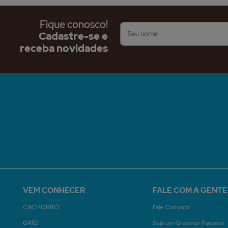
Fique conosco!
Cadastre-se e
receba novidades
VEM CONHECER
FALE COM A GENTE
CACHORRO
Fale Conosco
GATO
Seja um Groomer Parceiro