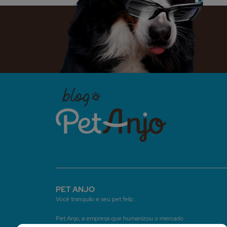
PET ANJO
Você tranquilo e seu pet feliz.
Pet Anjo, a empresa que humanizou o mercado