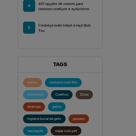
410 opções de nomes para
4
cachorro criativos e autênticos
Conheça mais sobre a raça Shih
5
Tzu
TAGS
banho
cachorro com frio
Cachorros
Coelhos
Dicas
doenças
gatos
higiene bucal de gato
passeio
vacinação
viajar com pet