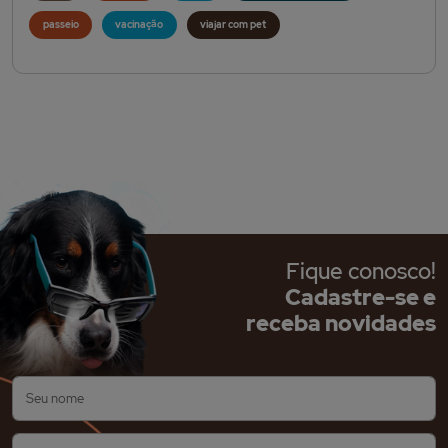
passeio
vacinação
viajar com pet
Fique conosco!
Cadastre-se e
receba novidades