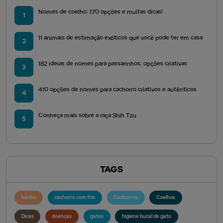
Nomes de coelho: 170 opções e muitas dicas!
1
11 animais de estimação exóticos que você pode ter em casa
2
182 ideias de nomes para passarinhos: opções criativas
3
410 opções de nomes para cachorro criativos e autênticos
4
Conheça mais sobre a raça Shih Tzu
5
TAGS
banho
cachorro com frio
Cachorros
Coelhos
Dicas
doenças
gatos
higiene bucal de gato