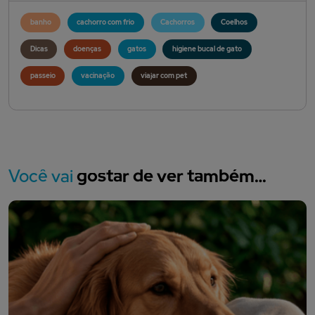
banho
cachorro com frio
Cachorros
Coelhos
Dicas
doenças
gatos
higiene bucal de gato
passeio
vacinação
viajar com pet
Você vai
gostar de ver também…