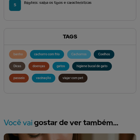
Répteis: saiba os tipos e características
5
TAGS
banho
cachorro com frio
Cachorros
Coelhos
Dicas
doenças
gatos
higiene bucal de gato
passeio
vacinação
viajar com pet
Você vai
gostar de ver também…