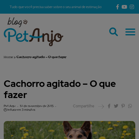
Tudo que você precisa saber sobre o seu animal de estimação
Home
»
Cachorro agitado – O que fazer
Cachorro agitado – O que
fazer
Compartilhe
Pet Anjo
10 de novembro de 2015
leitura em 3 minutos