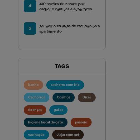
410 opções de nomes para
4
cachorro criativos e autênticos
As melhores raças de cachorro para
5
apartamento
TAGS
banho
cachorro com frio
Cachorros
Coelhos
Dicas
doenças
gatos
higiene bucal de gato
passeio
vacinação
viajar com pet