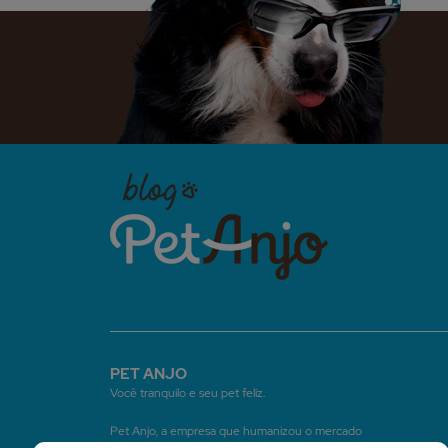
PET ANJO
Você tranquilo e seu pet feliz.
Pet Anjo, a empresa que humanizou o mercado