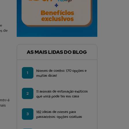
se
os de
AS MAIS LIDAS DO BLOG
Nomes de coelho: 170 opções e
1
muitas dicas!
11 animais de estimação exóticos
2
que você pode ter em casa
ento é
mais
182 ideias de nomes para
3
passarinhos: opções criativas