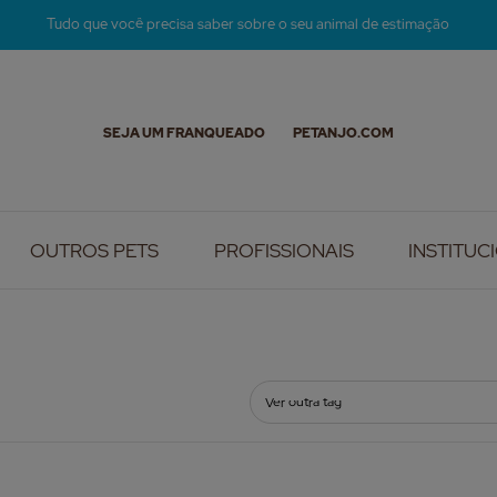
Tudo que você precisa saber sobre o seu animal de estimação
SEJA UM FRANQUEADO
PETANJO.COM
OUTROS PETS
PROFISSIONAIS
INSTITUC