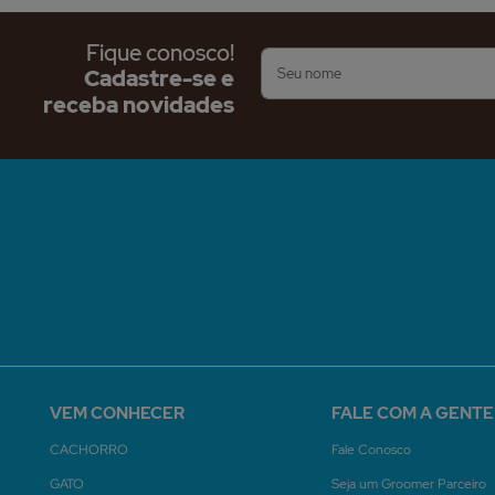
Fique conosco!
Cadastre-se e
receba novidades
VEM CONHECER
FALE COM A GENTE
CACHORRO
Fale Conosco
GATO
Seja um Groomer Parceiro