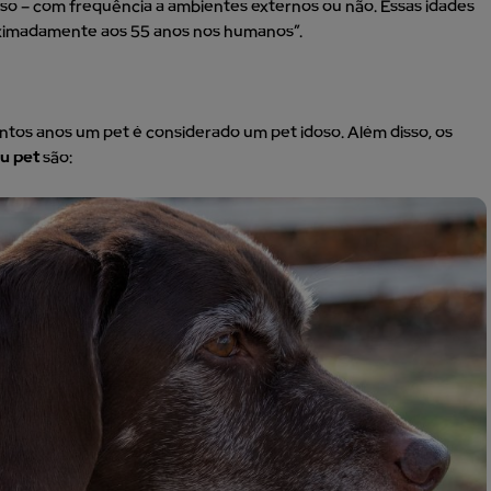
sso – com frequência a ambientes externos ou não. Essas idades
ximadamente aos 55 anos nos humanos”.
ntos anos um pet é considerado um pet idoso. Além disso, os
eu pet
são: