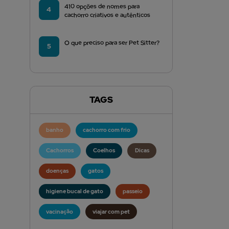
410 opções de nomes para
4
cachorro criativos e autênticos
O que preciso para ser Pet Sitter?
5
TAGS
banho
cachorro com frio
Cachorros
Coelhos
Dicas
doenças
gatos
higiene bucal de gato
passeio
vacinação
viajar com pet