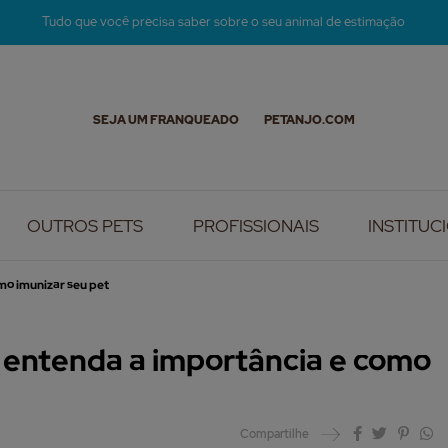
Tudo que você precisa saber sobre o seu animal de estimação
SEJA UM FRANQUEADO
PETANJO.COM
OUTROS PETS
PROFISSIONAIS
INSTITUC
mo imunizar seu pet
: entenda a importância e como
Compartilhe