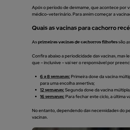
Após o período de desmame, que acontece por volt
médico-veterinário. Para assim começar a vacina
Quais as vacinas para cachorro re
As
primeiras vacinas de cachorros filhotes
são as
Confira abaixo a periodicidade das vacinas, mas 
que – inclusive – vai ser o responsável por preenc
6 a 8 semanas:
Primeira dose da vacina múlti
para uma escolha assertiva;
12 semanas:
Segunda dose da vacina múltipla
16 semanas:
Para fechar este ciclo, a última va
No entanto, dependendo das necessidades do pet,
vacinas.