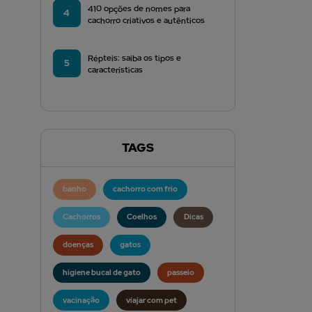
410 opções de nomes para
4
cachorro criativos e autênticos
Répteis: saiba os tipos e
5
características
TAGS
banho
cachorro com frio
Cachorros
Coelhos
Dicas
doenças
gatos
higiene bucal de gato
passeio
vacinação
viajar com pet