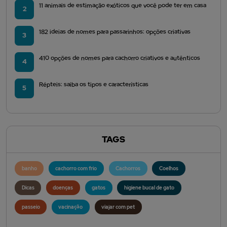
11 animais de estimação exóticos que você pode ter em casa
2
182 ideias de nomes para passarinhos: opções criativas
3
410 opções de nomes para cachorro criativos e autênticos
4
Répteis: saiba os tipos e características
5
TAGS
banho
cachorro com frio
Cachorros
Coelhos
Dicas
doenças
gatos
higiene bucal de gato
passeio
vacinação
viajar com pet