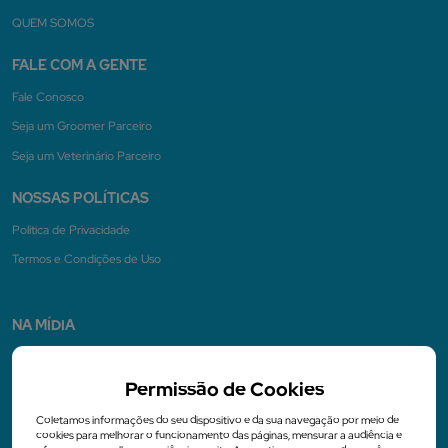
QUEM SOMOS
FALE COM A GENTE
Fale Conosco
Seja um Groomer Parceiro
Seja um Veterinário Parceiro
NOSSAS POLÍTICAS
Politica de Privacidade
Termos e Condições de Uso
NA MÍDIA
Permissão de Cookies
Coletamos informações do seu dispositivo e da sua navegação por meio de
cookies para melhorar o funcionamento das páginas, mensurar a audiência e