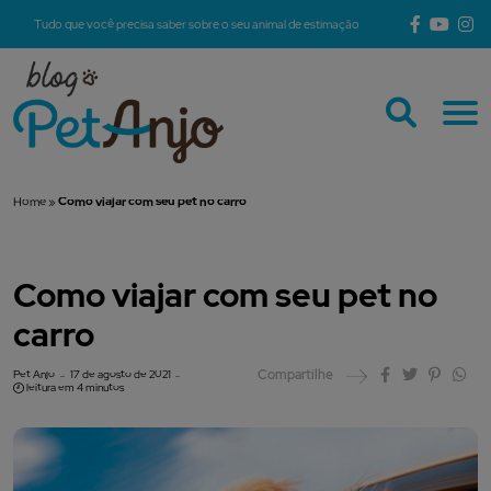
Tudo que você precisa saber sobre o seu animal de estimação
Home
»
Como viajar com seu pet no carro
Como viajar com seu pet no
carro
Compartilhe
Pet Anjo
17 de agosto de 2021
leitura em 4 minutos