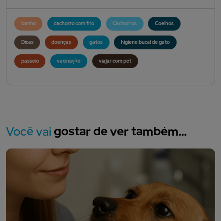
banho
cachorro com frio
Cachorros
Coelhos
Dicas
doenças
gatos
higiene bucal de gato
passeio
vacinação
viajar com pet
Você vai
gostar de ver também…